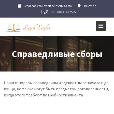
Skip
legal.eagles@lawofficeinserbia.com
Belgrade
to
+381 (0)69 100 2505
content
Справедливые сборы
Наши гонорары справедливы и адекватны от начала и до
конца, но также могут быть предметом договоренности,
когда этого требуют потребности клиента.